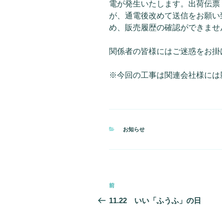
電が発生いたします。出荷伝票
が、通電後改めて送信をお願い
め、販売履歴の確認ができませ
関係者の皆様にはご迷惑をお掛
※今回の工事は関連会社様には
カ
お知らせ
テ
ゴ
リ
ー
投
前
前
稿
の
11.22 いい「ふうふ」の日
投
ナ