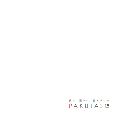
稿
ビ
ゲ
ー
シ
ョ
ン