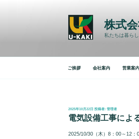
コ
ン
テ
株式会
ン
ツ
私たちは暮らし
へ
ス
キ
ッ
ご挨拶
会社案内
営業案
プ
投
2025年10月22日
投稿者:
管理者
稿
電気設備工事によ
日:
2025/10/30（木）8：00