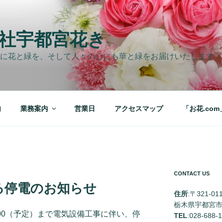
社宇都宮花き
に花と緑を、そして人々の心にも華と緑をお届けいたします
内
業務案内
営業日
アクセスマップ
「お花.com
CONTACT US
る停電のお知らせ
住所
:〒321-01
栃木県宇都宮市
～12：00（予定）まで電気設備工事に伴い、停
TEL
:028-688-