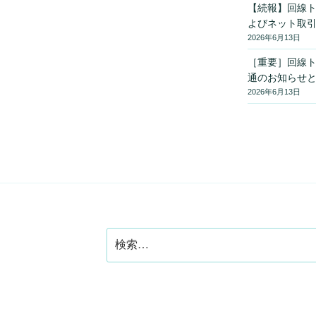
稿
【続報】回線
よびネット取
2026年6月13日
［重要］回線
通のお知らせ
2026年6月13日
検
索: