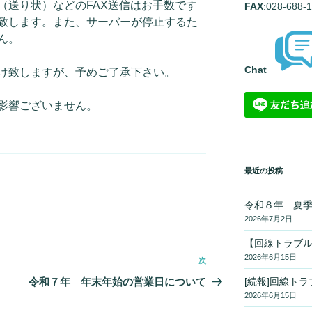
（送り状）などのFAX送信はお手数です
FAX
:028-688-
致します。また、サーバーが停止するた
ん。
Chat
け致しますが、予めご了承下さい。
影響ございません。
最近の投稿
令和８年 夏
2026年7月2日
【回線トラブ
2026年6月15日
次
次
の
[続報]回線ト
令和７年 年末年始の営業日について
投
2026年6月15日