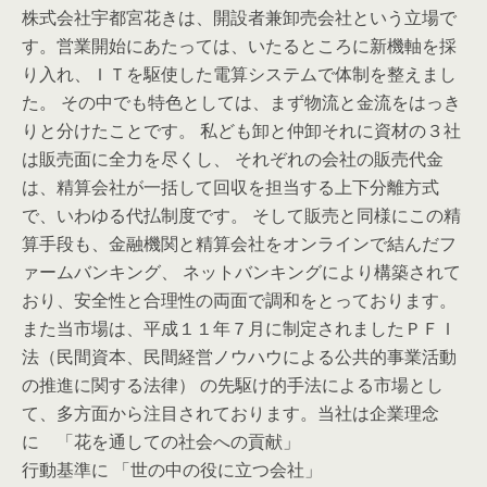
株式会社宇都宮花きは、開設者兼卸売会社という立場で
す。営業開始にあたっては、いたるところに新機軸を採
り入れ、ＩＴを駆使した電算システムで体制を整えまし
た。 その中でも特色としては、まず物流と金流をはっき
りと分けたことです。 私ども卸と仲卸それに資材の３社
は販売面に全力を尽くし、 それぞれの会社の販売代金
は、精算会社が一括して回収を担当する上下分離方式
で、いわゆる代払制度です。 そして販売と同様にこの精
算手段も、金融機関と精算会社をオンラインで結んだフ
ァームバンキング、 ネットバンキングにより構築されて
おり、安全性と合理性の両面で調和をとっております。
また当市場は、平成１１年７月に制定されましたＰＦＩ
法（民間資本、民間経営ノウハウによる公共的事業活動
の推進に関する法律） の先駆け的手法による市場とし
て、多方面から注目されております。当社は企業理念
に 「花を通しての社会への貢献」
行動基準に 「世の中の役に立つ会社」